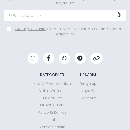
kaydolun!
Gizlilik politikasını
okudum ve elektronik posta almayı kabul
ediyorum.
KATEGORİLER
HESABIM
Pike & Pike Takımları
Giriş Yap
Yatak Örtüleri
Kayıt Ol
Kırlent Set
Hesabım
Kırlent Kılıfları
Perde & Kumaş
Halı
Yorgan Yastık