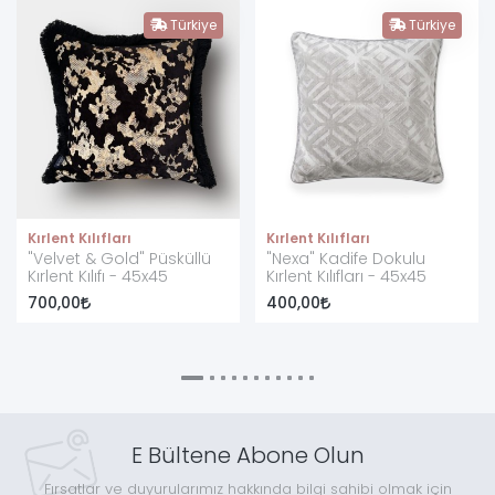
Türkiye
Türkiye
Kırlent Kılıfları
Kırlent Kılıfları
"Velvet & Gold" Püsküllü
"Nexa" Kadife Dokulu
Kırlent Kılıfı - 45x45
Kırlent Kılıfları - 45x45
700,00
400,00
E Bültene Abone Olun
Fırsatlar ve duyurularımız hakkında bilgi sahibi olmak için