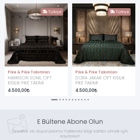
Türkiye
Türkiye
Pike & Pike Takımları
Pike & Pike Takımları
HARRISON SONIL CIFT
DORA JAKAR CIFT KISILIK
KISILIK PIKE TAKIMI
PIKE TAKIMI
4.500,00
4.500,00
E Bültene Abone Olun
Fırsatlar ve duyurularımız hakkında bilgi sahibi olmak için
kaydolun!