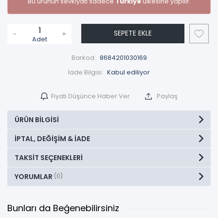
Bu ürünün sevkiyatı sadece
Türkiye
ülkesine yapılır.
SEPETE EKLE
-
+
Adet
Barkod:
8684201030169
İade Bilgisi:
Fiyatı Düşünce Haber Ver
Paylaş
ÜRÜN BILGISI
İPTAL, DEĞIŞIM & İADE
TAKSIT SEÇENEKLERI
YORUMLAR
(0)
Bunları da Beğenebilirsiniz