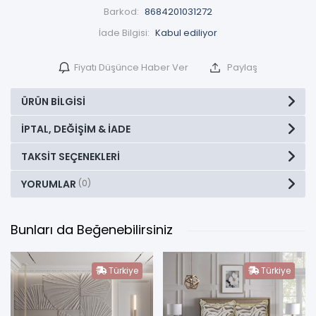
Barkod:
8684201031272
İade Bilgisi:
Fiyatı Düşünce Haber Ver
Paylaş
ÜRÜN BILGISI
İPTAL, DEĞIŞIM & İADE
TAKSIT SEÇENEKLERI
YORUMLAR
(0)
Bunları da Beğenebilirsiniz
Türkiye
Türkiye