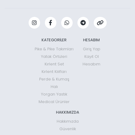
KATEGORİLER
HESABIM
Pike & Pike Takımları
Giriş Yap
Yatak Örtüleri
Kayıt Ol
Kırlent Set
Hesabım
Kırlent Kılıfları
Perde & Kumaş
Halı
Yorgan Yastık
Medical Ürünler
HAKKIMIZDA
Hakkımızda
Güvenlik