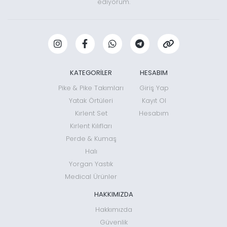
ediyorum.
KATEGORİLER
HESABIM
Pike & Pike Takımları
Giriş Yap
Yatak Örtüleri
Kayıt Ol
Kırlent Set
Hesabım
Kırlent Kılıfları
Perde & Kumaş
Halı
Yorgan Yastık
Medical Ürünler
HAKKIMIZDA
Hakkımızda
Güvenlik