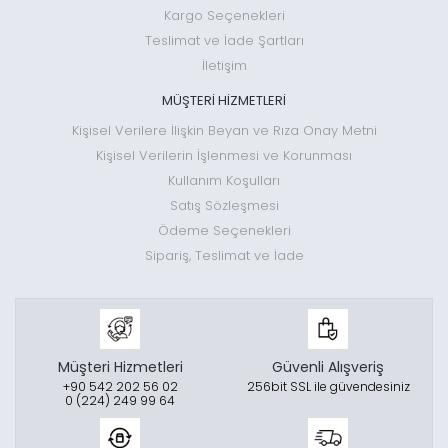
Kargo Seçenekleri
Teslimat ve İade Şartları
İletişim
MÜŞTERİ HİZMETLERİ
Kişisel Verilere İlişkin Beyan ve Rıza Onay Metni
Kişisel Verilerin İşlenmesi ve Korunması
Kullanım Koşulları
Satış Sözleşmesi
Ödeme Seçenekleri
Sipariş, Teslimat ve İade
Müşteri Hizmetleri
Güvenli Alışveriş
+90 542 202 56 02
256bit SSL ile güvendesiniz
0 (224) 249 99 64