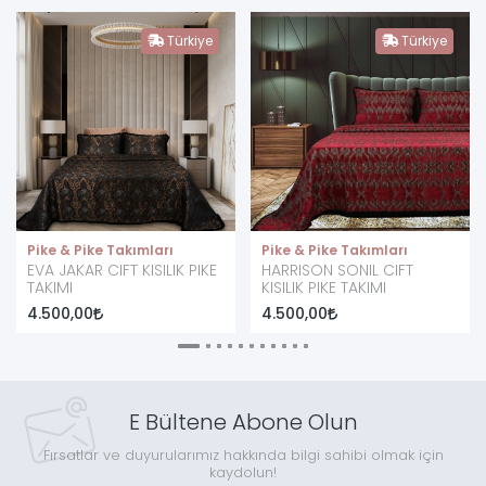
Türkiye
Türkiye
Pike & Pike Takımları
Pike & Pike Takımları
EVA JAKAR CIFT KISILIK PIKE
HARRISON SONIL CIFT
TAKIMI
KISILIK PIKE TAKIMI
4.500,00
4.500,00
E Bültene Abone Olun
Fırsatlar ve duyurularımız hakkında bilgi sahibi olmak için
kaydolun!