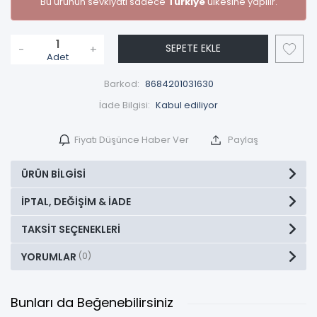
Bu ürünün sevkiyatı sadece
Türkiye
ülkesine yapılır.
SEPETE EKLE
-
+
Adet
Barkod:
8684201031630
İade Bilgisi:
Fiyatı Düşünce Haber Ver
Paylaş
ÜRÜN BILGISI
İPTAL, DEĞIŞIM & İADE
TAKSIT SEÇENEKLERI
YORUMLAR
(0)
Bunları da Beğenebilirsiniz