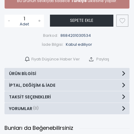
Bu ürünün sevkiyatı sadece
Türkiye
ülkesine yapılır.
SEPETE EKLE
-
+
Adet
Barkod:
8684201030534
İade Bilgisi:
Fiyatı Düşünce Haber Ver
Paylaş
ÜRÜN BILGISI
İPTAL, DEĞIŞIM & İADE
TAKSIT SEÇENEKLERI
YORUMLAR
(0)
Bunları da Beğenebilirsiniz