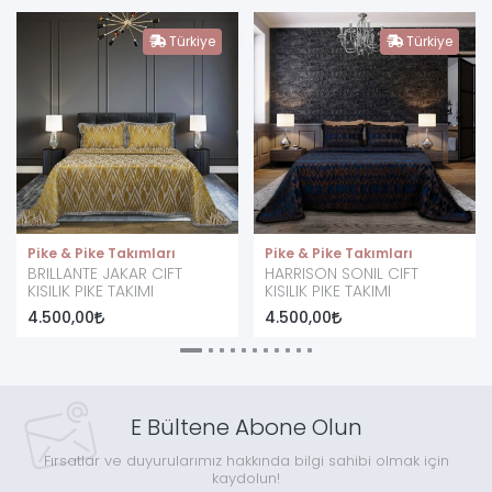
Türkiye
Türkiye
Pike & Pike Takımları
Pike & Pike Takımları
BRILLANTE JAKAR CIFT
HARRISON SONIL CIFT
KISILIK PIKE TAKIMI
KISILIK PIKE TAKIMI
4.500,00
4.500,00
E Bültene Abone Olun
Fırsatlar ve duyurularımız hakkında bilgi sahibi olmak için
kaydolun!