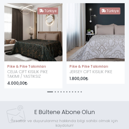
Türkiye
Türkiye
Pike & Pike Takımları
Pike & Pike Takımları
CELIA CIFT KISILIK PIKE
JERSEY CIFT KISILIK PIKE
TAKIMI / YASTIKSIZ
1.800,00
4.000,00
E Bültene Abone Olun
Fırsatlar ve duyurularımız hakkında bilgi sahibi olmak için
kaydolun!