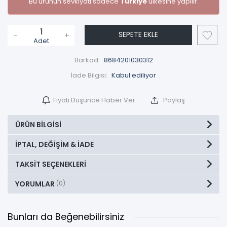
Bu ürünün sevkiyatı sadece
Türkiye
ülkesine yapılır.
SEPETE EKLE
-
+
Adet
Barkod:
8684201030312
İade Bilgisi:
Fiyatı Düşünce Haber Ver
Paylaş
ÜRÜN BILGISI
İPTAL, DEĞIŞIM & İADE
TAKSIT SEÇENEKLERI
YORUMLAR
(0)
Bunları da Beğenebilirsiniz