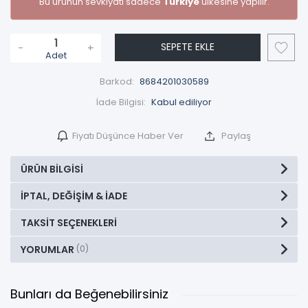
Bu ürünün sevkiyatı sadece
Türkiye
ülkesine yapılır.
SEPETE EKLE
-
+
Adet
Barkod:
8684201030589
İade Bilgisi:
Fiyatı Düşünce Haber Ver
Paylaş
ÜRÜN BILGISI
İPTAL, DEĞIŞIM & İADE
TAKSIT SEÇENEKLERI
YORUMLAR
(0)
Bunları da Beğenebilirsiniz