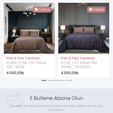
Türkiye
Türkiye
Pike & Pike Takımları
Pike & Pike Takımları
ELVIRA SONIL CIFT KISILIK
FLORY CIFT KISILIK PIKE
PIKE TAKIMI
TAKIMI / YASTIKSIZ
4.500,00
4.000,00
E Bültene Abone Olun
Fırsatlar ve duyurularımız hakkında bilgi sahibi olmak için
kaydolun!