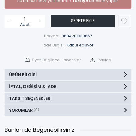
Bu ürünün sevkiyatı sadece
Türkiye
ülkesine yapılır.
SEPETE EKLE
-
+
Adet
Barkod:
8684201030657
İade Bilgisi:
Fiyatı Düşünce Haber Ver
Paylaş
ÜRÜN BILGISI
İPTAL, DEĞIŞIM & İADE
TAKSIT SEÇENEKLERI
YORUMLAR
(0)
Bunları da Beğenebilirsiniz