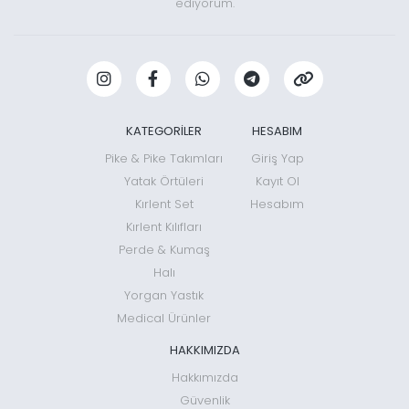
ediyorum.
KATEGORİLER
HESABIM
Pike & Pike Takımları
Giriş Yap
Yatak Örtüleri
Kayıt Ol
Kırlent Set
Hesabım
Kırlent Kılıfları
Perde & Kumaş
Halı
Yorgan Yastık
Medical Ürünler
HAKKIMIZDA
Hakkımızda
Güvenlik