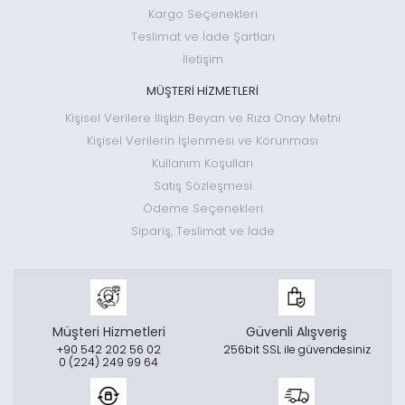
Kargo Seçenekleri
Teslimat ve İade Şartları
İletişim
MÜŞTERİ HİZMETLERİ
Kişisel Verilere İlişkin Beyan ve Rıza Onay Metni
Kişisel Verilerin İşlenmesi ve Korunması
Kullanım Koşulları
Satış Sözleşmesi
Ödeme Seçenekleri
Sipariş, Teslimat ve İade
Müşteri Hizmetleri
Güvenli Alışveriş
+90 542 202 56 02
256bit SSL ile güvendesiniz
0 (224) 249 99 64