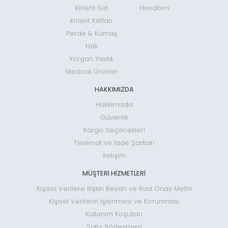
Kırlent Set
Hesabım
Kırlent Kılıfları
Perde & Kumaş
Halı
Yorgan Yastık
Medical Ürünler
HAKKIMIZDA
Hakkımızda
Güvenlik
Kargo Seçenekleri
Teslimat ve İade Şartları
İletişim
MÜŞTERİ HİZMETLERİ
Kişisel Verilere İlişkin Beyan ve Rıza Onay Metni
Kişisel Verilerin İşlenmesi ve Korunması
Kullanım Koşulları
Satış Sözleşmesi