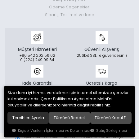
Ödeme Seçenekleri
Sipariş, Teslimat ve İade
Müşteri Hizmetleri
Güvenli Alışveriş
+90 542 202 56 02
256bit SSL ile güvendesiniz
0 (224) 249 99 64
İade Garantisi
Ücretsiz Kargo
14 gün içinde iade garantisi
1500 TL ve üzeri
Size daha iyi hizmet verebilmek için internet sitemizde çerezler
alışverişlerinizde ücretsiz
kargo
kullanılmaktadır. Çerez Politikaları Aydınlatma Metni’ni
okuyabilir ve dilerseniz tercihlerinizi değiştirebilirsiniz.
© 2022
Lidoma Home
. Tüm hakları saklıdır.
Tercihleri Ayarla
Tümünü Reddet
Tümünü Kabul Et
Kişisel Verilerin İşlenmesi ve Korunması
Satış Sözleşmesi
®
Hipotenüs
Yeni Nesil E-Ticaret Sistemleri ile Hazırlanmıştır.