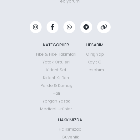
ediyorum.
KATEGORİLER
HESABIM
Pike & Pike Takımları
Giriş Yap
Yatak Örtüleri
Kayıt Ol
Kırlent Set
Hesabım
Kırlent Kılıfları
Perde & Kumaş
Halı
Yorgan Yastık
Medical Ürünler
HAKKIMIZDA
Hakkımızda
Güvenlik