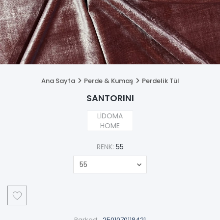
Ana Sayfa
Perde & Kumaş
Perdelik Tül
SANTORINI
LİDOMA
HOME
RENK:
55
Barkod:
2501070118421