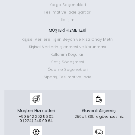
Kargo Seçenekleri
Teslimat ve İade Şartları
İletişim
MÜŞTERİ HİZMETLERİ
Kişisel Verilere İlişkin Beyan ve Rıza Onay Metni
Kişisel Verilerin İşlenmesi ve Korunması
Kullanım Koşulları
Satış Sözleşmesi
Ödeme Seçenekleri
Sipariş, Teslimat ve İade
Müşteri Hizmetleri
Güvenli Alışveriş
+90 542 202 56 02
256bit SSL ile güvendesiniz
0 (224) 249 99 64