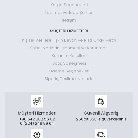
Kargo Seçenekleri
Teslimat ve İade Şartları
İletişim
MÜŞTERİ HİZMETLERİ
Kişisel Verilere İlişkin Beyan ve Rıza Onay Metni
Kişisel Verilerin İşlenmesi ve Korunması
Kullanım Koşulları
Satış Sözleşmesi
Ödeme Seçenekleri
Sipariş, Teslimat ve İade
Müşteri Hizmetleri
Güvenli Alışveriş
+90 542 202 56 02
256bit SSL ile güvendesiniz
0 (224) 249 99 64