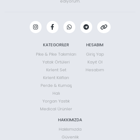
ediyorum.
KATEGORİLER
HESABIM
Pike & Pike Takımları
Giriş Yap
Yatak Örtüleri
Kayıt Ol
Kırlent Set
Hesabım
Kırlent Kılıfları
Perde & Kumaş
Halı
Yorgan Yastık
Medical Ürünler
HAKKIMIZDA
Hakkımızda
Güvenlik