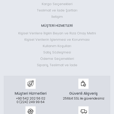
Kargo Seçenekleri
Teslimat ve İade Şartları
İletişim
MÜŞTERİ HİZMETLERİ
Kişisel Verilere İlişkin Beyan ve Rıza Onay Metni
Kişisel Verilerin İşlenmesi ve Korunması
Kullanım Koşulları
Satış Sözleşmesi
Ödeme Seçenekleri
Sipariş, Teslimat ve İade
Müşteri Hizmetleri
Güvenli Alışveriş
+90 542 202 56 02
256bit SSL ile güvendesiniz
0 (224) 249 99 64