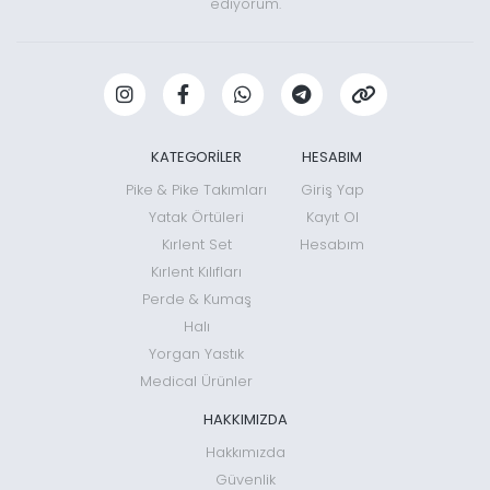
ediyorum.
KATEGORİLER
HESABIM
Pike & Pike Takımları
Giriş Yap
Yatak Örtüleri
Kayıt Ol
Kırlent Set
Hesabım
Kırlent Kılıfları
Perde & Kumaş
Halı
Yorgan Yastık
Medical Ürünler
HAKKIMIZDA
Hakkımızda
Güvenlik