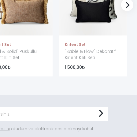
nt Set
Kırlent Set
d & Solid" Püsküllü
"Sable & Flow" Dekoratif
t Kılıfı Seti
Kırlent Kılıfı Seti
0,00
1.500,00
ikasını
okudum ve elektronik posta almayı kabul