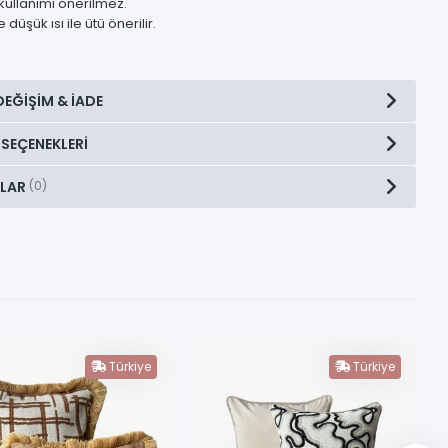
kullanımı önerilmez.
 düşük ısı ile ütü önerilir.
DEĞIŞIM & İADE
 SEÇENEKLERI
LAR
(0)
Türkiye
Türkiye