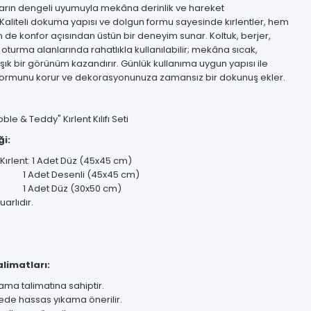
uların dengeli uyumuyla mekâna derinlik ve hareket
 Kaliteli dokuma yapısı ve dolgun formu sayesinde kırlentler, hem
 de konfor açısından üstün bir deneyim sunar. Koltuk, berjer,
oturma alanlarında rahatlıkla kullanılabilir; mekâna sıcak,
şık bir görünüm kazandırır. Günlük kullanıma uygun yapısı ile
formunu korur ve dekorasyonunuza zamansız bir dokunuş ekler.
le & Teddy" Kırlent Kılıfı Seti
ği:
 Kırlent: 1 Adet Düz (45x45 cm)
 Desenli (45x45 cm)
 Düz (30x50 cm)
uarlıdır.
limatları:
kama talimatına sahiptir.
ede hassas yıkama önerilir.