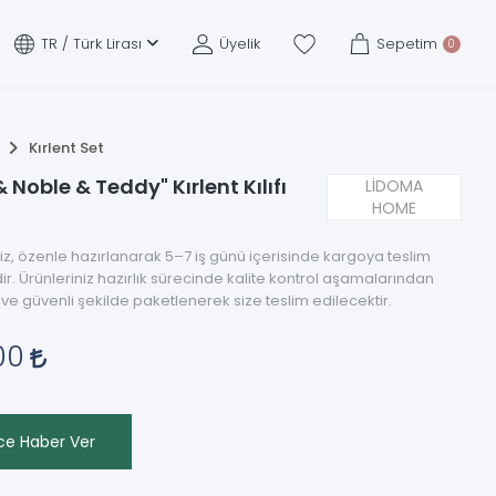
TR
Türk Lirası
Üyelik
Sepetim
0
Kırlent Set
 Noble & Teddy" Kırlent Kılıfı
LİDOMA
HOME
niz, özenle hazırlanarak 5–7 iş günü içerisinde kargoya teslim
r. Ürünleriniz hazırlık sürecinde kalite kontrol aşamalarından
 ve güvenli şekilde paketlenerek size teslim edilecektir.
,00
ce Haber Ver