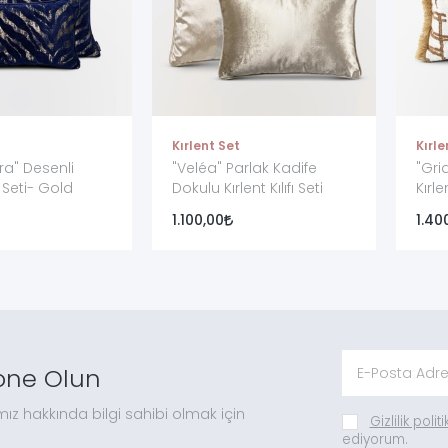
Kırlent Set
Kırle
ra" Desenli
"Veléa" Parlak Kadife
"Gri
fı Seti- Gold
Dokulu Kırlent Kılıfı Seti
Kırlen
1.100,00
1.40
one Olun
mız hakkında bilgi sahibi olmak için
Gizlilik polit
ediyorum.