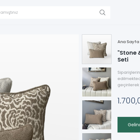
Ana Sayfa
"Stone &
Seti
Siparişleri
edilmektedi
geçirilerek
1.700
Gelin