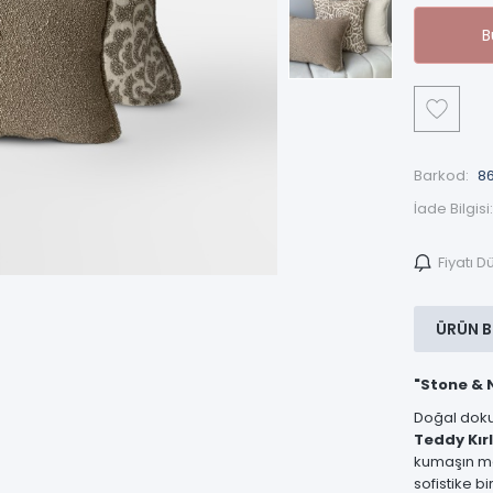
B
Barkod:
86
İade Bilgisi:
Fiyatı 
ÜRÜN B
"Stone & N
Doğal dokul
Teddy Kırl
kumaşın mod
sofistike bi