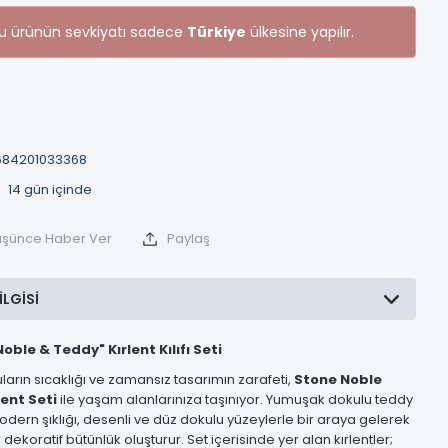
u ürünün sevkiyatı sadece
Türkiye
ülkesine yapılır.
84201033368
Düşünce Haber Ver
Paylaş
ILGISI
oble & Teddy" Kırlent Kılıfı Seti
arın sıcaklığı ve zamansız tasarımın zarafeti,
Stone Noble
ent Seti
ile yaşam alanlarınıza taşınıyor. Yumuşak dokulu teddy
ern şıklığı, desenli ve düz dokulu yüzeylerle bir araya gelerek
r dekoratif bütünlük oluşturur. Set içerisinde yer alan kırlentler;