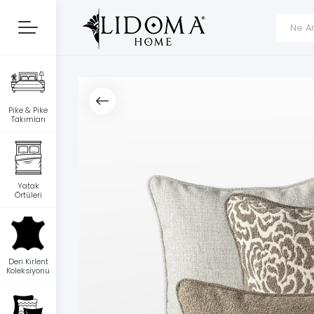
Pike & Pike
Takımları
Yatak
Örtüleri
Deri Kırlent
Koleksiyonu