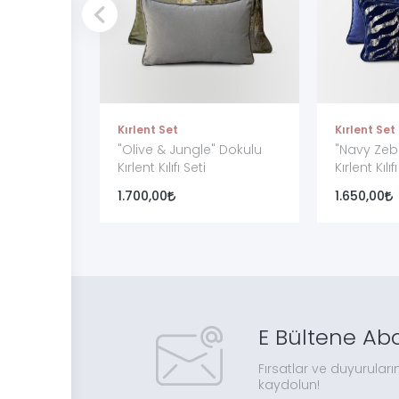
Kırlent Set
Kırlent Set
"Olive & Jungle" Dokulu
"Navy Zeb
Kırlent Kılıfı Seti
Kırlent Kılı
1.700,00
1.650,00
E Bültene Ab
Fırsatlar ve duyuruları
kaydolun!