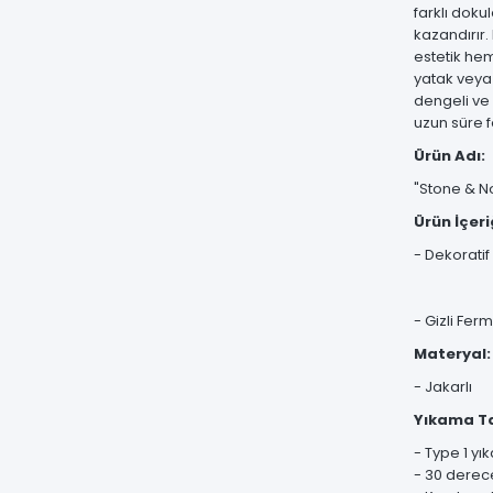
farklı dok
kazandırır.
estetik hem
yatak veya 
dengeli ve 
uzun süre 
Ürün Adı:
"Stone & Nob
Ürün İçeri
- Dekoratif
1 Adet
1 Adet
- Gizli Ferm
Materyal:
- Jakarlı
Yıkama Ta
- Type 1 yı
- 30 derec