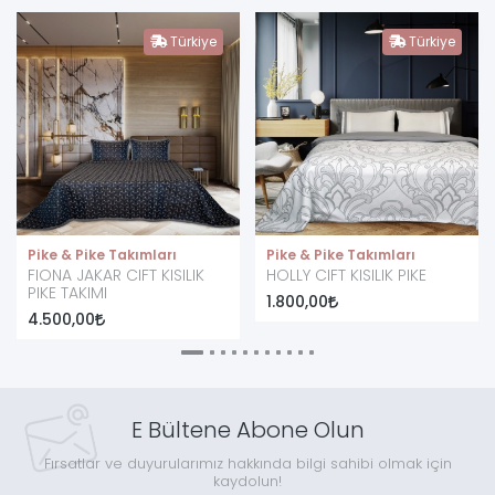
Türkiye
Türkiye
Pike & Pike Takımları
Pike & Pike Takımları
FIONA JAKAR CIFT KISILIK
HOLLY CIFT KISILIK PIKE
PIKE TAKIMI
1.800,00
4.500,00
E Bültene Abone Olun
Fırsatlar ve duyurularımız hakkında bilgi sahibi olmak için
kaydolun!