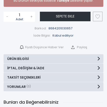
Bu ürünün sevkiyatı sadece
Türkiye
ülkesine yapılır.
SEPETE EKLE
-
+
Adet
Barkod:
8684201030657
İade Bilgisi:
Fiyatı Düşünce Haber Ver
Paylaş
ÜRÜN BILGISI
İPTAL, DEĞIŞIM & İADE
TAKSIT SEÇENEKLERI
YORUMLAR
(0)
Bunları da Beğenebilirsiniz